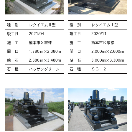
種 別
レクイエムⅡ型
種 別
レクイエムⅠ型
竣工日
2021/04
竣工日
2020/11
施 主
熊本市Ｓ家様
施 主
熊本市Ｋ家様
間 口
1,780㎜×2,380㎜
間 口
2,000㎜×2,600㎜
貼 石
2,380㎜×3,480㎜
貼 石
3,000㎜×3,300㎜
石 種
ハッサングリーン
石 種
ＳＧ－２