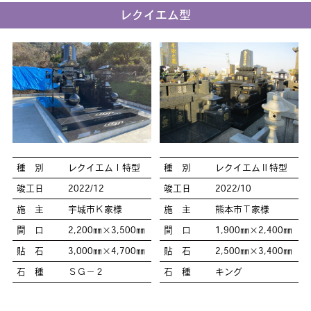
レクイエム型
種 別
レクイエムⅠ特型
種 別
レクイエムⅡ特型
竣工日
2022/12
竣工日
2022/10
施 主
宇城市Ｋ家様
施 主
熊本市Ｔ家様
間 口
2,200㎜×3,500㎜
間 口
1,900㎜×2,400㎜
貼 石
3,000㎜×4,700㎜
貼 石
2,500㎜×3,400㎜
石 種
ＳＧ－２
石 種
キング