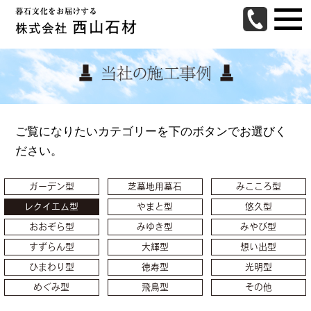
ご覧になりたいカテゴリーを下のボタンでお選びく
ださい。
ガーデン型
芝墓地用墓石
みこころ型
レクイエム型
やまと型
悠久型
おおぞら型
みゆき型
みやび型
すずらん型
大輝型
想い出型
ひまわり型
徳寿型
光明型
めぐみ型
飛鳥型
その他