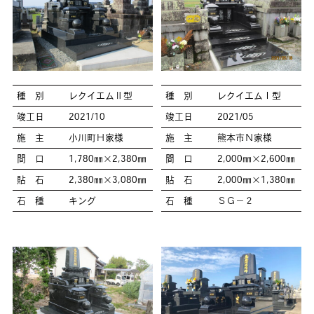
種 別
レクイエムⅡ型
種 別
レクイエムⅠ型
竣工日
2021/10
竣工日
2021/05
施 主
小川町Ｈ家様
施 主
熊本市Ｎ家様
間 口
1,780㎜×2,380㎜
間 口
2,000㎜×2,600㎜
貼 石
2,380㎜×3,080㎜
貼 石
2,000㎜×1,380㎜
石 種
キング
石 種
ＳＧ－２