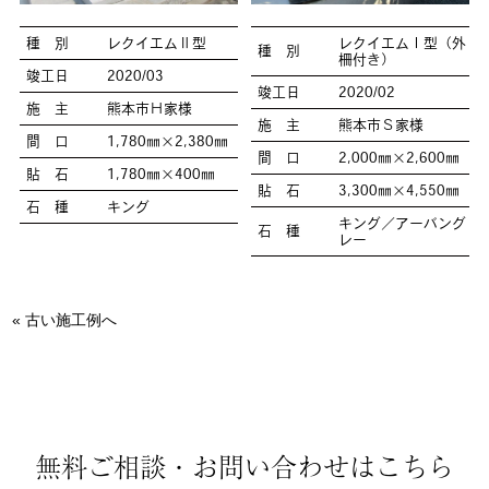
種 別
レクイエムⅡ型
レクイエムⅠ型（外
種 別
柵付き）
竣工日
2020/03
竣工日
2020/02
施 主
熊本市Ｈ家様
施 主
熊本市Ｓ家様
間 口
1,780㎜×2,380㎜
間 口
2,000㎜×2,600㎜
貼 石
1,780㎜×400㎜
貼 石
3,300㎜×4,550㎜
石 種
キング
キング／アーバング
石 種
レー
« 古い施工例へ
無料ご相談・お問い合わせはこちら