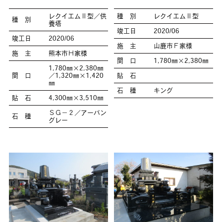
レクイエムⅡ型／供
種 別
レクイエムⅡ型
種 別
養塔
竣工日
2020/06
竣工日
2020/06
施 主
山鹿市Ｆ家様
施 主
熊本市Ｈ家様
間 口
1,780㎜×2,380㎜
1,780㎜×2,380㎜
間 口
／1,320㎜×1,420
貼 石
㎜
石 種
キング
貼 石
4,300㎜×3,510㎜
ＳＧ－２／アーバン
石 種
グレー