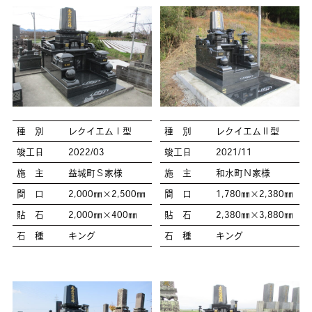
種 別
レクイエムⅠ型
種 別
レクイエムⅡ型
竣工日
2022/03
竣工日
2021/11
施 主
益城町Ｓ家様
施 主
和水町Ｎ家様
間 口
2,000㎜×2,500㎜
間 口
1,780㎜×2,380㎜
貼 石
2,000㎜×400㎜
貼 石
2,380㎜×3,880㎜
石 種
キング
石 種
キング