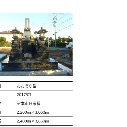
別
おおぞら型
日
2017/07
主
熊本市Ｈ家様
口
2,200㎜×3,060㎜
石
2,400㎜×3,660㎜