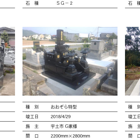
石 種
ＳＧ－２
石 
種 別
おおぞら特型
種 
竣工日
2018/4/29
竣工
施 主
宇土市 G家様
施 
間 口
2200mm×2800mm
間 