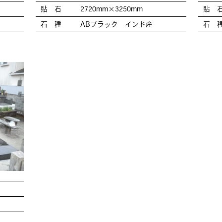
貼 石
2720mm×3250mm
貼 
石 種
ABブラック インド産
石 