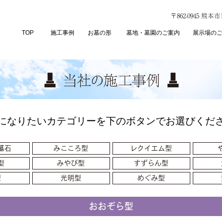
〒862-0945 熊
TOP
施工事例
お墓の形
墓地・墓園のご案内
展示場の
になりたいカテゴリーを下のボタンでお選びくだ
墓石
みこころ型
レクイエム型
型
みやび型
すずらん型
型
光明型
めぐみ型
おおぞら型