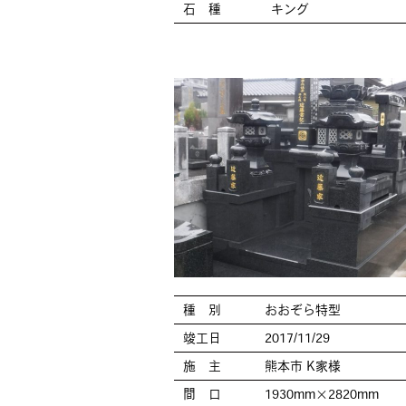
石 種
キング
種 別
おおぞら特型
竣工日
2017/11/29
施 主
熊本市 K家様
間 口
1930mm×2820mm