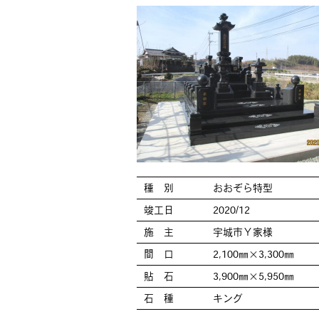
種 別
おおぞら特型
竣工日
2020/12
施 主
宇城市Ｙ家様
間 口
2,100㎜×3,300㎜
貼 石
3,900㎜×5,950㎜
石 種
キング