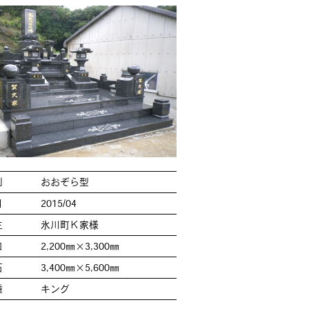
別
おおぞら型
日
2015/04
主
氷川町Ｋ家様
口
2,200㎜×3,300㎜
石
3,400㎜×5,600㎜
種
キング