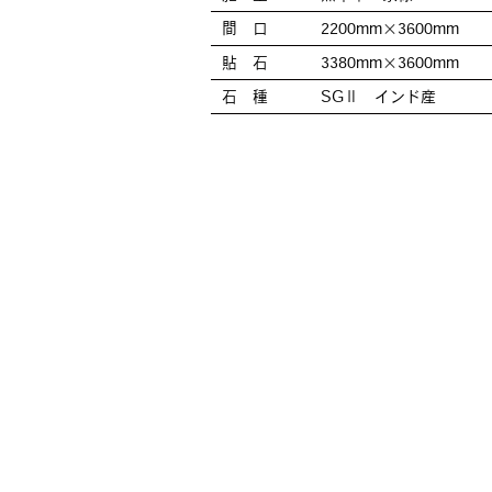
間 口
2200mm×3600mm
貼 石
3380mm×3600mm
石 種
SGⅡ インド産