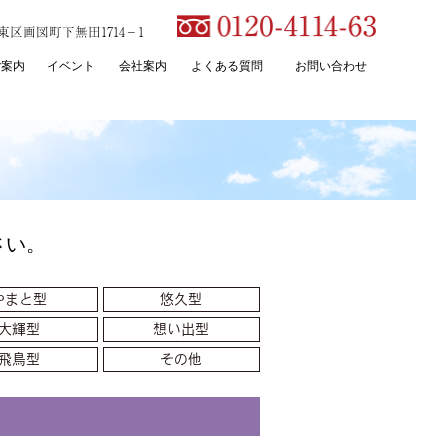
本市東区画図町下無田1714－1
ご案内
イベント
会社案内
よくある質問
お問い合わせ
さい。
やまと型
悠久型
大輝型
想い出型
飛鳥型
その他