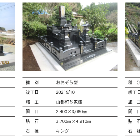
種 別
おおぞら型
種 
竣工日
20219/10
竣工
施 主
山都町Ｓ家様
施 
間 口
2,400×3,060㎜
間 
貼 石
3,700㎜×4,910㎜
貼 
石 種
キング
石 