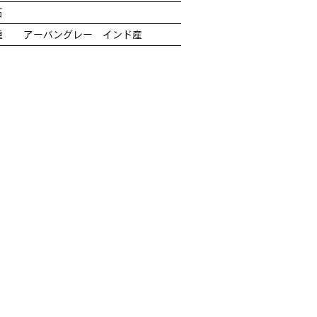
石
種
アーバングレー インド産