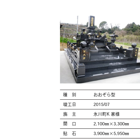
種 別
おおぞら型
竣工日
2015/07
施 主
氷川町K 家様
間 口
2,100㎜×3,300㎜
貼 石
3,900㎜×5,950㎜