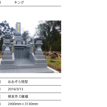
種
キング
別
おおぞら特型
日
2016/3/13
主
熊本市 O家様
口
2400mm×3130mm