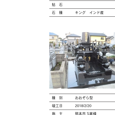
貼 石
石 種
キング インド産
種 別
おおぞら型
竣工日
2018/2/20
施 主
熊本市 S家様