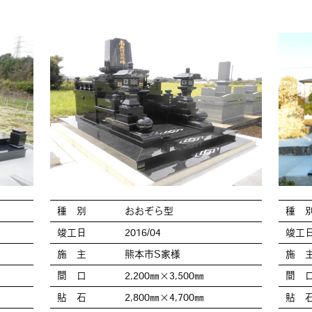
種 別
おおぞら型
種 
竣工日
2016/04
竣工
施 主
熊本市S家様
施 
間 口
2,200㎜×3,500㎜
間 
貼 石
2,800㎜×4,700㎜
貼 