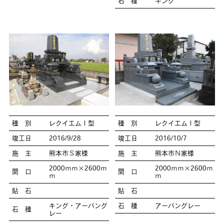
石 種
キング
種 別
レクイエムⅠ型
種 別
レクイエムⅠ型
竣工日
2016/9/28
竣工日
2016/10/7
施 主
熊本市Ｓ家様
施 主
熊本市Ｎ家様
2000ｍｍ×2600ｍ
2000ｍｍ×2600ｍ
間 口
間 口
ｍ
ｍ
貼 石
貼 石
キング・アーバング
石 種
アーバングレー
石 種
レー