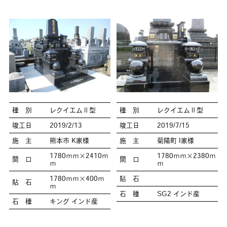
種 別
レクイエムⅡ型
種 別
レクイエムⅡ型
竣工日
2019/2/13
竣工日
2019/7/15
施 主
熊本市 K家様
施 主
菊陽町 I家様
1780ｍｍ×2410ｍ
1780ｍｍ×2380ｍ
間 口
間 口
ｍ
ｍ
1780ｍｍ×400ｍ
貼 石
貼 石
ｍ
石 種
SG2 インド産
石 種
キング インド産