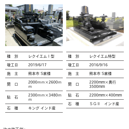
種 別
レクイエムⅠ型
種 別
レクイエム特型
竣工日
2019/6/17
竣工日
2016/9/16
施 主
熊本市 S家様
施 主
熊本市 S家様
2000ｍｍ×2600ｍ
2200mm×奥行
間 口
間 口
ｍ
3500mm
2300ｍｍ×3480ｍ
貼 石
2200mm×400mm
貼 石
ｍ
石 種
ＳＧⅡ インド産
石 種
キング インド産