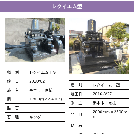
レクイエム型
種 別
レクイエムⅡ型
竣工日
2020/02
種 別
レクイエムⅠ型
施 主
宇土市Ｔ家様
竣工日
2016/8/27
間 口
1,800㎜×2,400㎜
施 主
熊本市Ｉ家様
貼 石
2000ｍｍ×2500ｍ
間 口
ｍ
石 種
キング
貼 石