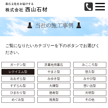
ご覧になりたいカテゴリーを下のボタンでお選びく
ださい。
ガーデン型
芝墓地用墓石
みこころ型
レクイエム型
やまと型
悠久型
おおぞら型
みゆき型
みやび型
すずらん型
大輝型
想い出型
ひまわり型
徳寿型
光明型
めぐみ型
飛鳥型
その他