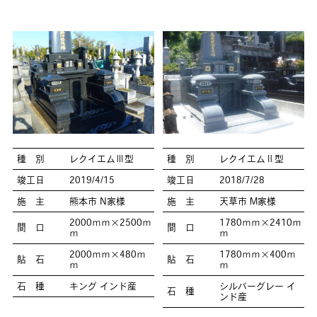
種 別
レクイエムⅢ型
種 別
レクイエムⅡ型
竣工日
2019/4/15
竣工日
2018/7/28
施 主
熊本市 N家様
施 主
天草市 M家様
2000ｍｍ×2500ｍ
1780ｍｍ×2410ｍ
間 口
間 口
ｍ
ｍ
2000ｍｍ×480ｍ
1780ｍｍ×400ｍ
貼 石
貼 石
ｍ
ｍ
石 種
キング インド産
シルバーグレー イ
石 種
ンド産