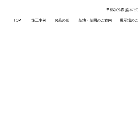
〒862-0945 熊
TOP
施工事例
お墓の形
墓地・墓園のご案内
展示場の