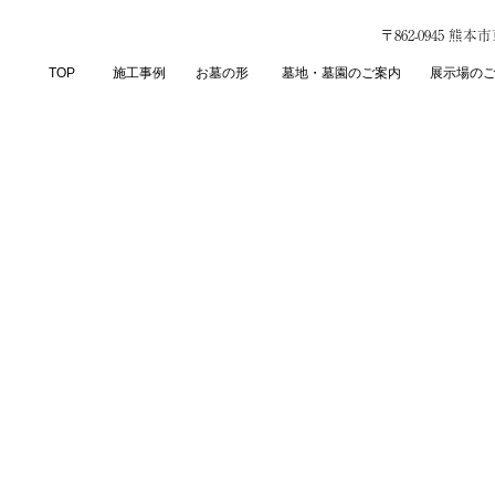
〒862-0945 熊
TOP
施工事例
お墓の形
墓地・墓園のご案内
展示場の