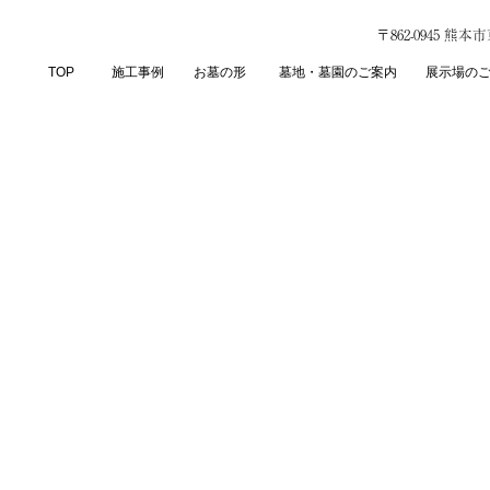
〒862-0945 熊
TOP
施工事例
お墓の形
墓地・墓園のご案内
展示場の