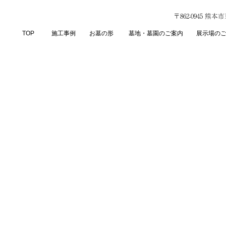
〒862-0945 熊
TOP
施工事例
お墓の形
墓地・墓園のご案内
展示場の