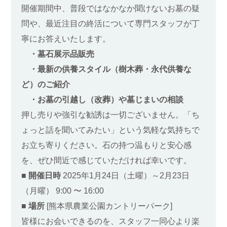
開催期間中、普段ではなかなか聞けないお墓の疑
問や、最近注目の終活について専門スタッフが丁
寧にお答えいたします。
・墓石展示品販売
・最新の供養スタイル（樹木葬・永代供養な
ど）のご紹介
・お墓の引越し（改葬）や墓じまいの相談
押し売りや強引な勧誘は一切ございません。「ち
ょっと話を聞いてみたい」という気軽な気持ちで
お立ち寄りください。石の持つ温もりと安心感
を、ぜひ間近で感じていただければ幸いです。
■ 開催日時
2025年1月24日（土曜）～2月23日
（月曜） 9:00 〜 16:00
■ 場所
[熊本県農業公園カントリーパーク]
皆様にお会いできるのを、スタッフ一同心より楽